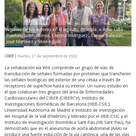
Algunos de los autores en el artículo, de izqda. a dcha: Lídia
Puertas, Judith Alonso, Cristina Rodríguez , Carme Ballester,
José Martínez y Silvia Aguiló
CIBER |
martes, 27 de septiembre de 2022
La señalización vía Wnt comprende un grupo de vías de
transducción de señales formadas por proteínas que transfieren
las señales biológicas del exterior de una célula a través de
receptores de superficie hasta su interior. Un nuevo estudio en
el que colaboran tres grupos del área de Enfermedades
Cardiovasculares del CIBER (CIBERCV); Instituto de
Investigaciones Biomédicas de Barcelona [IIBB-CSIC],
Universidad Autónoma de Madrid e Instituto de Investigación
del Hospital de la Vall d’Hebrón) y liderado por el IIBB-CSIC y el
Instituto de Investigación Biomédica Sant Pau (IIB Sant Pau), ha
demostrado que en el aneurisma de aorta abdominal (AAA) se
produce una fuerte inducción de la vía canónica, una de las vías