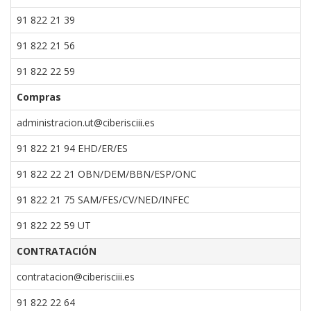
91 822 21 39
91 822 21 56
91 822 22 59
Compras
administracion.ut@ciberisciii.es
91 822 21 94
EHD/ER/ES
91 822 22 21
OBN/DEM/BBN/ESP/ONC
91 822 21 75
SAM/FES/CV/NED/INFEC
91 822 22 59 UT
CONTRATACIÓN
contratacion@ciberisciii.es
91 822 22 64