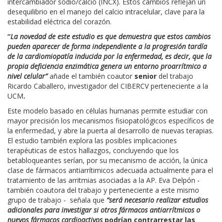
intercambiador sodio/calcio (INCX). Estos cambios reflejan un
desequilibrio en el manejo del calcio intracelular, clave para la
estabilidad eléctrica del corazón.
“
La novedad de este estudio es que demuestra que estos cambios
pueden aparecer de forma independiente a la progresión tardía
de la cardiomiopatía inducida por la enfermedad, es decir, que la
propia deficiencia enzimática genera un entorno proarrítmico a
nivel celular”
añade el también coautor
senior
del trabajo
Ricardo Caballero, investigador del CIBERCV perteneciente a la
UCM
.
Este modelo basado en células humanas permite estudiar con
mayor precisión los mecanismos fisiopatológicos específicos de
la enfermedad, y abre la puerta al desarrollo de nuevas terapias.
El estudio también explora las posibles implicaciones
terapéuticas de estos hallazgos, concluyendo que los
betabloqueantes serían, por su mecanismo de acción, la única
clase de fármacos antiarrítimicos adecuada actualmente para el
tratamiento de las arritmias asociadas a la AP. Eva Delpón -
también coautora del trabajo y perteneciente a este mismo
grupo de trabajo - señala que
“será necesario realizar estudios
adicionales para investigar si otros fármacos antiarrítmicos o
nuevos fármacos cardioactivos
podrían contrarrestar las