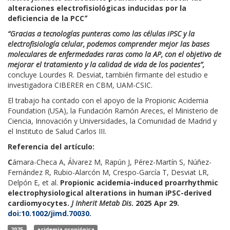
alteraciones electrofisiológicas inducidas por la
deficiencia de la PCC
”
“Gracias a tecnologías punteras como las células iPSC y la
electrofisiología celular, podemos comprender mejor las bases
moleculares de enfermedades raras como la AP, con el objetivo de
mejorar el tratamiento y la calidad de vida de los pacientes”,
concluye Lourdes R. Desviat, también firmante del estudio e
investigadora CIBERER en CBM, UAM-CSIC.
El trabajo ha contado con el apoyo de la Propionic Acidemia
Foundation (USA), la Fundación Ramón Areces, el Ministerio de
Ciencia, Innovación y Universidades, la Comunidad de Madrid y
el Instituto de Salud Carlos III.
Referencia del artículo:
C
ámara-Checa A, Álvarez M, Rapún J, Pérez-Martín S, Núñez-
Fernández R, Rubio-Alarcón M, Crespo-García T, Desviat LR,
Delpón E, et al.
Propionic acidemia-induced proarrhythmic
electrophysiological alterations in human iPSC-derived
cardiomyocytes.
J Inherit Metab Dis
. 2025 Apr 29.
doi:10.1002/jimd.70030.
2025
acidemia propiónica