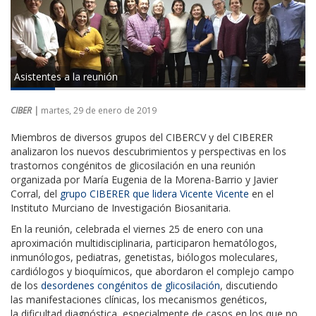
Asistentes a la reunión
CIBER |
martes, 29 de enero de 2019
Miembros de diversos grupos del CIBERCV y del CIBERER
analizaron los nuevos descubrimientos y perspectivas en los
trastornos congénitos de glicosilación en una reunión
organizada por María Eugenia de la Morena-Barrio y Javier
Corral, del
grupo CIBERER que lidera Vicente Vicente
en el
Instituto Murciano de Investigación Biosanitaria.
En la reunión, celebrada el viernes 25 de enero con una
aproximación multidisciplinaria, participaron hematólogos,
inmunólogos, pediatras, genetistas, biólogos moleculares,
cardiólogos y bioquímicos, que abordaron el complejo campo
de los
desordenes congénitos de glicosilación
, discutiendo
las manifestaciones clínicas, los mecanismos genéticos,
la dificultad diagnóstica, especialmente de casos en los que no