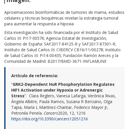
Aproximaciones bioinformáticas de tumores de mama, estudios
celulares y técnicas bioquímicas revelan la estrategia tumoral
para aumentar la respuesta a hipoxia
Esta investigación ha sido financiada por el Instituto de Salud
Carlos III: PI17-00576; Agencia Estatal de Investigación,
Gobierno de España: SAF2017-84125-R y SAF2017-87301-R;
Instituto de Salud Carlos III: CIBERCV CB16/11/00278; Instituto
de Salud Carlos III: PI14-00435; Fundación Ramón Areces y la
Comunidad de Madrid: B2017/BMD-3671-INFLAMUNE
Artículo de referencia:
“
GRK2-Dependent HuR Phosphorylation Regulates
HIF1 Activation under Hypoxia or Adrenergic
Stress
”. Clara Reglero, Vanesa Lafarga, Verónica Rivas,
Ángela Albitre, Paula Ramos, Susana R Berciano, Olga
Tapia, María L Martínez-Chantar, Federico Mayor Jr,
Petronila Penela.
Cancers
2020, 12, 1216
https://doi.org/10.3390/cancers12051216