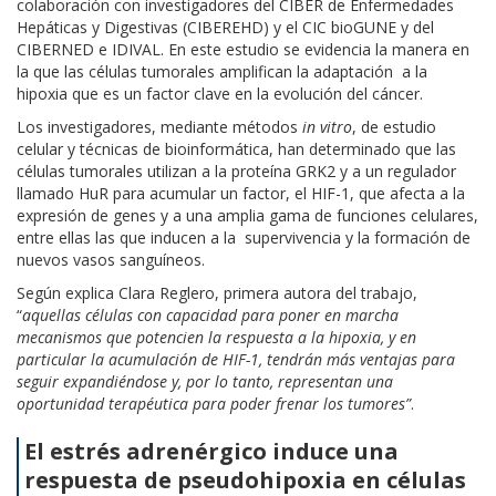
colaboración con investigadores del CIBER de Enfermedades
Hepáticas y Digestivas (CIBEREHD) y el CIC bioGUNE y del
CIBERNED e IDIVAL. En este estudio se evidencia la manera en
la que las células tumorales amplifican la adaptación a la
hipoxia que es un factor clave en la evolución del cáncer.
Los investigadores, mediante métodos
in vitro
, de estudio
celular y técnicas de bioinformática, han determinado que las
células tumorales utilizan a la proteína GRK2 y a un regulador
llamado HuR para acumular un factor, el HIF-1, que afecta a la
expresión de genes y a una amplia gama de funciones celulares,
entre ellas las que inducen a la supervivencia y la formación de
nuevos vasos sanguíneos.
Según explica Clara Reglero, primera autora del trabajo,
“
aquellas células con capacidad para poner en marcha
mecanismos que potencien la respuesta a la hipoxia,
y en
particular la acumulación de HIF-1, tendrán más ventajas para
seguir expandiéndose y, por lo tanto, representan una
oportunidad terapéutica para poder frenar los tumores”
.
El estrés adrenérgico induce una
respuesta de pseudohipoxia en células