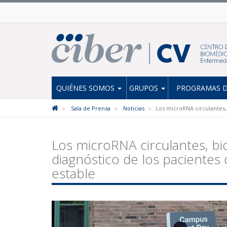
QUIÉNES SOMOS
GRUPOS
PROGRAMAS D
Sala de Prensa
Noticias
Los microRNA circulantes,
Los microRNA circulantes, bi
diagnóstico de los paciente
estable