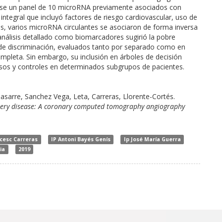
dose un panel de 10 microRNA previamente asociados con
ntegral que incluyó factores de riesgo cardiovascular, uso de
 varios microRNA circulantes se asociaron de forma inversa
 análisis detallado como biomarcadores sugirió la pobre
de discriminación, evaluados tanto por separado como en
completa. Sin embargo, su inclusión en árboles de decisión
sos y controles en determinados subgrupos de pacientes.
asarre, Sanchez Vega, Leta, Carreras, Llorente-Cortés.
rtery disease: A coronary computed tomography angiography
cesc Carreras
IP Antoni Bayés Genís
Ip José María Guerra
ia
2019