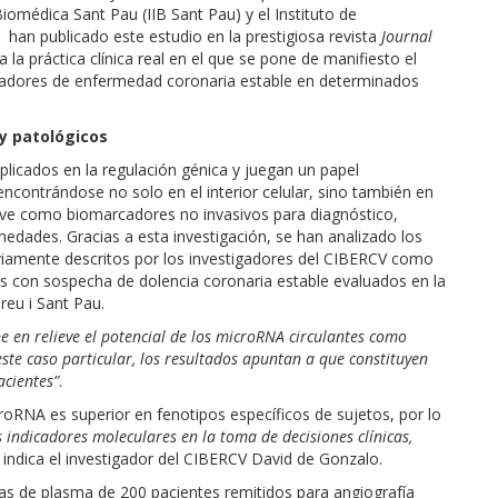
iomédica Sant Pau (IIB Sant Pau) y el Instituto de
han publicado este estudio en la prestigiosa revista
Journal
a práctica clínica real en el que se pone de manifiesto el
cadores de enfermedad coronaria estable en determinados
y patológicos
icados en la regulación génica y juegan un papel
ncontrándose no solo en el interior celular, sino también en
lave como biomarcadores no invasivos para diagnóstico,
medades. Gracias a esta investigación, se han analizado los
viamente descritos por los investigadores del CIBERCV como
es con sospecha de dolencia coronaria estable evaluados en la
reu i Sant Pau.
e en relieve el potencial de los microRNA circulantes como
te caso particular, los resultados apuntan a que constituyen
cientes”
.
roRNA es superior en fenotipos específicos de sujetos, por lo
indicadores moleculares en la toma de decisiones clínicas,
, indica el investigador del CIBERCV David de Gonzalo.
ras de plasma de 200 pacientes remitidos para angiografía