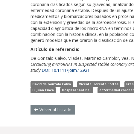
coronaria clasificados según su gravedad, analizán
enfermedad coronaria estable. Después de un ajuste i
medicamentos y biomarcadores basados en proteínas,
con la extensión y gravedad de la ateroesclerosis. El
capacidad diagnóstica de los microRNA en términos 
combinación con la historia clínica, en la población 
generó modelos que mejoraron la clasificación de ca
Artículo de referencia:
De Gonzalo-Calvo, Vilades, Martínez-Camblor, Vea, N
Circulating microRNAs in suspected stable coronary a
study
DOI: 10.1111/joim.12921
David de Gonzalo Calvo
Vicenta Llorente Cortés
Fran
IP Juan Cinca
Hospital Sant Pau
enfermedad coronar
Volver al Listado