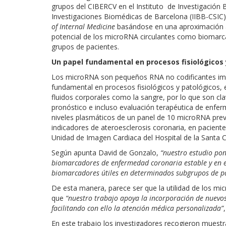
grupos del CIBERCV en el Instituto de Investigación B
Investigaciones Biomédicas de Barcelona (IIBB-CSIC) 
of Internal Medicine
basándose en una aproximación a l
potencial de los microRNA circulantes como biomar
grupos de pacientes.
Un papel fundamental en procesos fisiológicos 
Los microRNA son pequeños RNA no codificantes impl
fundamental en procesos fisiológicos y patológicos, e
fluidos corporales como la sangre, por lo que son c
pronóstico e incluso evaluación terapéutica de enfer
niveles plasmáticos de un panel de 10 microRNA pre
indicadores de ateroesclerosis coronaria, en pacient
Unidad de Imagen Cardiaca del Hospital de la Santa C
Según apunta David de Gonzalo,
“nuestro estudio pon
biomarcadores de enfermedad coronaria estable y en es
biomarcadores útiles en determinados subgrupos de pa
De esta manera, parece ser que la utilidad de los mic
que
“nuestro trabajo apoya la incorporación de nuevos 
facilitando con ello la atención médica personalizada”
En este trabajo los investigadores recogieron muest