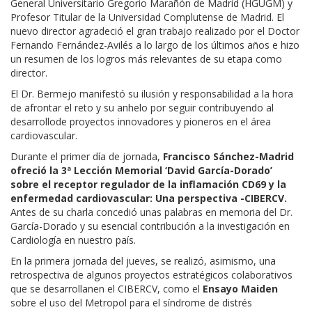
General Universitario Gregorio Marañón de Madrid (HGUGM) y
Profesor Titular de la Universidad Complutense de Madrid.
El
nuevo director agradeció el gran trabajo realizado por el Doctor
Fernando Fernández-Avilés a lo largo de los últimos años e hizo
un resumen de los logros más relevantes de su etapa como
director.
E
l
Dr. Bermejo manifestó su ilusión y responsabilidad a la hora
de afrontar el reto y su anhelo por seguir contribuyendo al
desarroll
ode
proyectos innovadores y pioneros en el área
cardiovascular.
Durante el primer día de jornada,
Francisco Sánchez-Madrid
ofreció la 3ª Lección Memorial ‘David García-Dorado’
sobre el receptor regulador de la inflamación CD69 y la
enfermedad cardiovascular: Una perspectiva -CIBERCV.
Antes de su charla concedió unas palabras en memoria del Dr.
García-Dorado y su esencial contribución a la investigación en
Cardiología en nuestro país.
En la primera jornada del jueves
, se realizó
, asimismo,
una
retrospectiva de
algunos
proyectos
estratégicos colaborativos
que se
desarrolla
nen
el CIBERCV, como
el
Ensayo Maiden
sobre el uso del Metropol para el síndrome de distrés