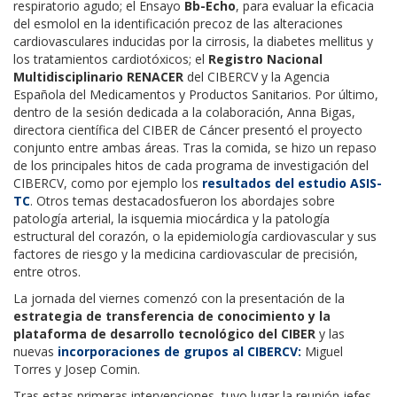
respiratorio agudo; el
Ensayo
Bb-Echo
,
para evaluar la eficacia
del esmolol en la identificación precoz de las alteraciones
cardiovasculares inducidas por la cirrosis, la diabetes mellitus y
los tratamientos cardiotóxicos
; el
Registro Nacional
Multidisciplinario RENACER
del
CIBERCV
y la Agencia
Española del Medicamentos y Productos Sanitarios
. Por último,
dentro de la sesión dedicada a la colaboración, Anna Bigas,
directora científica del CIBER de Cáncer presentó el proyecto
conjunto entre ambas áreas. Tras la comida, se hizo un repaso
de los principales hitos de cada programa de investigación del
CIBERCV, como por ejemplo los
resultados del estudio ASIS-
TC
. Otros temas
destacados
fueron los abordajes sobre
patología arterial, la isquemia miocárdica y la patología
estructural del corazón
, o
la epidemiología cardiovascular y sus
factores de riesgo y la medicina cardiovascular de precisión
,
entre otros
.
La jornada del viernes comenzó con la presentación de la
estrategia de transferencia de conocimiento y la
plataforma de desarrollo tecnológico del CIBER
y las
nuevas
incorporaciones de grupos al CIBERCV:
Miguel
Torres
y
Josep Comin
.
Tras estas primeras intervenciones, tuvo lugar la r
eunión
jefes