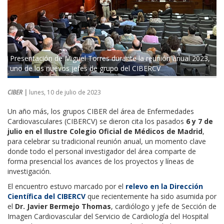
Presentación de Miguel Torres durante la reunión anual 2023,
uno de los nuevos jefes de grupo del CIBERCV
CIBER |
lunes, 10 de julio de 2023
Un año más, los
grupos
CIBER d
el área de Enfermedades
Cardiovasculares (CIBERCV) se dieron cita los pasados
6 y 7 de
julio en el Ilustre Colegio Oficial de Médicos de Madrid
,
para celebrar su tradicional reunión anual
, un momento clave
donde todo el personal investigador del área comparte de
forma presencial los avances de los proyectos y líneas de
investigación
.
El encuentro estuvo marcado por el
relevo en la Dirección
Científica del CIBERCV
que recientemente ha sido asumida por
el
Dr. Javier Bermejo Thomas
,
cardiólogo y jefe de Sección de
Imagen Cardiovascular del Servicio de Cardiología del Hospital