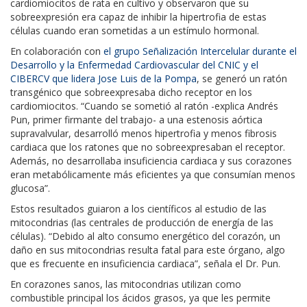
cardiomiocitos de rata en cultivo y observaron que su
sobreexpresión era capaz de inhibir la hipertrofia de estas
células cuando eran sometidas a un estímulo hormonal.
En colaboración con
el grupo Señalización Intercelular durante el
Desarrollo y la Enfermedad Cardiovascular del CNIC y el
CIBERCV que lidera Jose Luis de la Pompa
, se generó un ratón
transgénico que sobreexpresaba dicho receptor en los
cardiomiocitos. “Cuando se sometió al ratón -explica Andrés
Pun, primer firmante del trabajo- a una estenosis aórtica
supravalvular, desarrolló menos hipertrofia y menos fibrosis
cardiaca que los ratones que no sobreexpresaban el receptor.
Además, no desarrollaba insuficiencia cardiaca y sus corazones
eran metabólicamente más eficientes ya que consumían menos
glucosa”.
Estos resultados guiaron a los científicos al estudio de las
mitocondrias (las centrales de producción de energía de las
células). “Debido al alto consumo energético del corazón, un
daño en sus mitocondrias resulta fatal para este órgano, algo
que es frecuente en insuficiencia cardiaca”, señala el Dr. Pun.
En corazones sanos, las mitocondrias utilizan como
combustible principal los ácidos grasos, ya que les permite