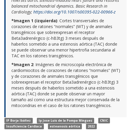
reverses aortic stenosis–induced heart failure and restores
balanced mitochondrial dynamics. Basic Research in
Cardiology;
https://doi.org/10.1007/s00395-022-00966-z
*Imagen 1 (izquierda)
: Cortes transversales de
corazones de ratones “normales” (WT) y de animales
transgénicos que sobreexpresan el receptor
Beta3adrenérgico (c-hB3tg) 3 meses después de
haberlos sometido a una estenosis aórtica (TAC) donde
se puede observar una menor hipertrofia secundaria al
TAC en los ratones transgénicos.
*Imagen 2
: Imágenes de microscopía electrónica de
cardiomiocitos de corazones de ratones “normales” (WT)
y de corazones de animales transgénicos que
sobreexpresan el receptor Beta3adrenérgico (c-hB3tg) 3
meses después de haberlos sometido a una estenosis
aórtica (TAC) donde se puede observar un mayor
tamaño así como una estructura mejor conservada de la
mitocondrias en el caso de los ratones transgénicos.
IP Borja Ibáñez
Ip Jose Luis de la Pompa Minguez
CNIC
Insuficiencia Cardíaca
esteanosis aórtica
2022