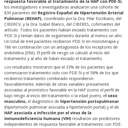
respuesta favorable al tratamiento de la HAP con PDE-5i
,
los investigadores e investigadoras analizaron una cohorte de
830 pacientes del
Registro Español de Hipertensión Arterial
Pulmonar (REHAP)
, coordinado por la Dra. Pilar Escribano, del
CIBERCV, y la Dra. Isabel Blanco, del CIBERES, cofirmantes del
artículo. Todos los pacientes habían iniciado tratamiento con
PDE-5i y tenían datos de seguimiento durante al menos un año.
Un total de 644 pacientes recibieron PDE-5i en monoterapia y
186 en combinación con un antagonista de los receptores de
endotelina (ERA). El perfil de riesgo se calculó al inicio del
tratamiento y al año de haber iniciado el tratamiento.
Los resultados mostraron que el 33% de los pacientes que
comenzaron tratamiento solo con PDE-5i y el 58% de los que
recibieron tratamiento combinado respondieron
favorablemente. Además de otras variables previamente
asociadas al pronóstico favorable en la HAP (como el perfil de
bajo riesgo al inicio del tratamiento o la edad joven), e
l sexo
masculino,
el diagnóstico de
hipertensión portopulmonar
(hipertensión pulmonar asociada a hipertensión portal) y el de
HAP asociada a infección por el virus de la
inmunodeficiencia humana (VIH)
resultaron ser predictores
independientes de respuesta favorable al tratamiento con PDE-