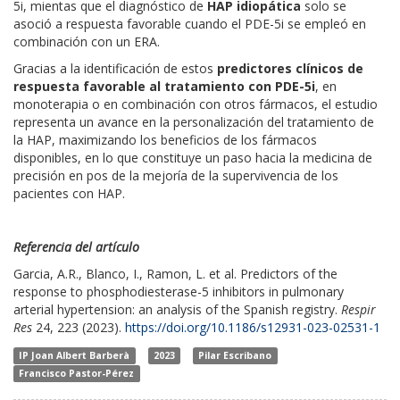
5i, mientas que el diagnóstico de
HAP idiopática
solo se
asoció a respuesta favorable cuando el PDE-5i se empleó en
combinación con un ERA.
Gracias a la identificación de estos
predictores clínicos de
respuesta favorable al tratamiento con PDE-5i
, en
monoterapia o en combinación con otros fármacos, el estudio
representa un avance en la personalización del tratamiento de
la HAP, maximizando los beneficios de los fármacos
disponibles, en lo que constituye un paso hacia la medicina de
precisión en pos de la mejoría de la supervivencia de los
pacientes con HAP.
Referencia del artículo
Garcia, A.R., Blanco, I., Ramon, L. et al. Predictors of the
response to phosphodiesterase-5 inhibitors in pulmonary
arterial hypertension: an analysis of the Spanish registry.
Respir
Res
24, 223 (2023).
https://doi.org/10.1186/s12931-023-02531-1
IP Joan Albert Barberà
2023
Pilar Escribano
Francisco Pastor-Pérez