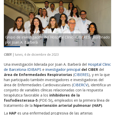
Grupo de investigación del Hospital Clínic- CIBERES coordinado
por Joan A. Barberà
CIBER |
lunes, 4 de diciembre de 2023
Una investigación liderada por Joan A. Barberà del
Hospital Clinic
de Barcelona-IDIBAPS
e
investigador principal
del CIBER
del
área de Enfermedades Respiratorias
(
CIBERES
), y en la que
han participado también investigadores e investigadoras del
área de Enfermedades Cardiovasculares (
CIBERCV
), identifica un
conjunto de variables clínicas relacionadas con la respuesta
terapéutica favorable a los
inhibidores de la
fosfodiesterasa-5
(PDE-5i)
,
empleados en la primera línea de
tratamiento de la
hipertensión arterial pulmonar (HAP)
.
La
HAP
es una enfermedad progresiva de las arterias