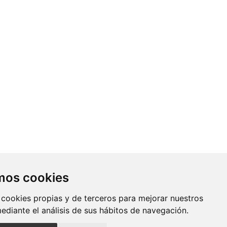
Contacto
amos cookies
Av. Monforte de Lemos, 3-5. Pabellón
 cookies propias y de terceros para mejorar nuestros
11. Planta 0 28029 Madrid
mediante el análisis de sus hábitos de navegación.
info@ciberisciii.es