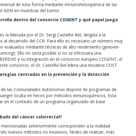
universal de esta forma mediante inmunohistoquímica de las
del ADN en muestras del tumor.
arrolla dentro del consorcio
COGENT
y qué papel juega
la liderada por el Dr. Sergi Castellví-Bel, dirigida a la
das al desarrollo del CCR. Para ello es necesario un número muy
on evaluados mediante técnicas de alto rendimiento (
genome-
uencing
). Ello no sería posible si no se efectuara una
IBEREHD y su integración en el consorcio europeo COGENT, el
te consorcio, el Dr. Castellví-Bel lidera una iniciativa COST.
ategias centradas en la prevención y la detección
idad de las Comunidades Autónomas dispone de programas de
e sangre oculta en heces por métodos inmunoquímicos. Esta
tar en el contexto de un programa organizado de base
bado del cáncer colorrectal?
s mencionadas anteriormente corresponden a la realidad
ando nuevos métodos no invasivos, fáciles de realizar, más