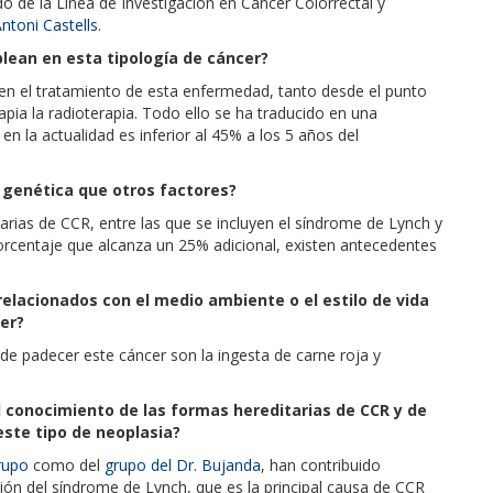
o de la Línea de Investigación en Cáncer Colorrectal y
ntoni Castells
.
plean en esta tipología de cáncer?
en el tratamiento de esta enfermedad, tanto desde el punto
apia la radioterapia. Todo ello se ha traducido en una
en la actualidad es inferior al 45% a los 5 años del
 genética que otros factores?
rias de CCR, entre las que se incluyen el síndrome de Lynch y
porcentaje que alcanza un 25% adicional, existen antecedentes
 relacionados con el medio ambiente o el estilo de vida
cer?
de padecer este cáncer son la ingesta de carne roja y
l conocimiento de las formas hereditarias de CCR y de
este tipo de neoplasia?
rupo
como del
grupo del Dr. Bujanda
, han contribuido
ción del síndrome de Lynch, que es la principal causa de CCR