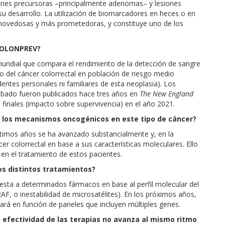
siones precursoras –principalmente adenomas– y lesiones
su desarrollo. La utilización de biomarcadores en heces o en
 novedosas y más prometedoras, y constituye uno de los
 COLONPREV?
 mundial que compara el rendimiento de la detección de sangre
do del cáncer colorrectal en población de riesgo medio
ntes personales ni familiares de esta neoplasia). Los
ribado fueron publicados hace tres años en
The New England
 finales (impacto sobre supervivencia) en el año 2021.
 los mecanismos oncogénicos en este tipo de cáncer?
últimos años se ha avanzado substancialmente y, en la
cer colorrectal en base a sus características moleculares. Ello
n el tratamiento de estos pacientes.
os distintos tratamientos?
esta a determinados fármacos en base al perfil molecular del
, o inestabilidad de microsatélites). En los próximos años,
ará en función de paneles que incluyen múltiples genes.
a efectividad de las terapias no avanza al mismo ritmo