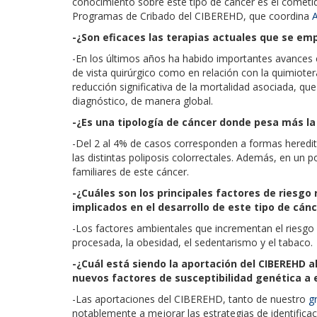
conocimiento sobre este tipo de cáncer es el cometid
Programas de Cribado del CIBEREHD, que coordina
A
-¿Son eficaces las terapias actuales que se em
-En los últimos años ha habido importantes avances 
de vista quirúrgico como en relación con la quimioter
reducción significativa de la mortalidad asociada, que 
diagnóstico, de manera global.
-¿Es una tipología de cáncer donde pesa más la
-Del 2 al 4% de casos corresponden a formas heredita
las distintas poliposis colorrectales. Además, en un 
familiares de este cáncer.
-¿Cuáles son los principales factores de riesgo
implicados en el desarrollo de este tipo de cán
-Los factores ambientales que incrementan el riesgo 
procesada, la obesidad, el sedentarismo y el tabaco.
-¿Cuál está siendo la aportación del CIBEREHD a
nuevos factores de susceptibilidad genética a 
-Las aportaciones del CIBEREHD, tanto de nuestro
g
notablemente a mejorar las estrategias de identifica