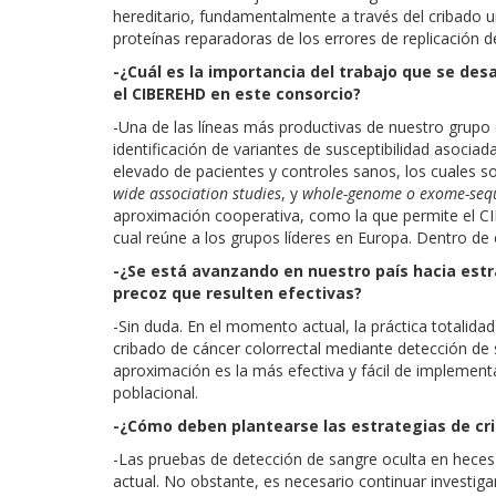
hereditario, fundamentalmente a través del cribado 
proteínas reparadoras de los errores de replicación 
-¿Cuál es la importancia del trabajo que se des
el CIBEREHD en este consorcio?
-Una de las líneas más productivas de nuestro grupo es 
identificación de variantes de susceptibilidad asocia
elevado de pacientes y controles sanos, los cuales s
wide association studies
, y
whole-genome o exome-seq
aproximación cooperativa, como la que permite el C
cual reúne a los grupos líderes en Europa. Dentro de es
-¿Se está avanzando en nuestro país hacia estr
precoz que resulten efectivas?
-Sin duda. En el momento actual, la práctica total
cribado de cáncer colorrectal mediante detección d
aproximación es la más efectiva y fácil de implemen
poblacional.
-¿Cómo deben plantearse las estrategias de cri
-Las pruebas de detección de sangre oculta en hece
actual. No obstante, es necesario continuar investig