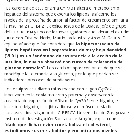
“La carencia de esta enzima CYP7B1 altera el metabolismo
hepático del sistema que exporta los lípidos,
así como los
niveles de la proteína de unión al factor de crecimiento similar a
la insulina 2 (IGFBP2)
”, explica Jesús de la Osada, jefe de grupo
del CIBEROBN y uno de los investigadores que lideran el estudio
junto con Cristina Nerín, Martín Laclaustra y Aron M. Geurts. El
equipo añade que “s
e considera que
la hipersecreción de
lípidos hepáticos en lipoproteínas de muy baja densidad
(VLDL) es un fenómeno de resistencia a la acción de la
insulina, lo que se observó con curvas de tolerancia de
glucosa normales
”.
Los cambios aparecen antes de que se
modifique la tolerancia a la glucosa, por lo que podrían ser
indicadores precoces de prediabetes.
Los equipos estudiaron ratas macho con el gen
Cyp7b1
inactivado en la copia materna y paterna y observaron la
ausencia de expresión de ARNm de
Cyp7b1
en el hígado, el
intestino delgado, el tejido adiposo y el músculo. Martín
Lacaustra, investigador del CIBERCV, Universidad de Zaragoza e
Instituto de Investigación Sanitaria de Aragón,
explica que
“
dado que dicha enzima metaboliza el colesterol,
estudiamos sus metabolitos y encontramos niveles