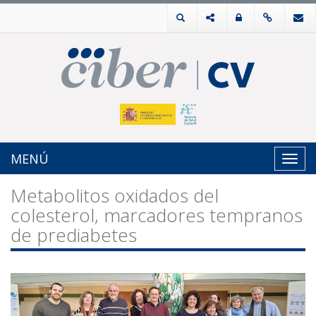
MENÚ
Toggl
navig
Metabolitos oxidados del
colesterol, marcadores tempranos
de prediabetes