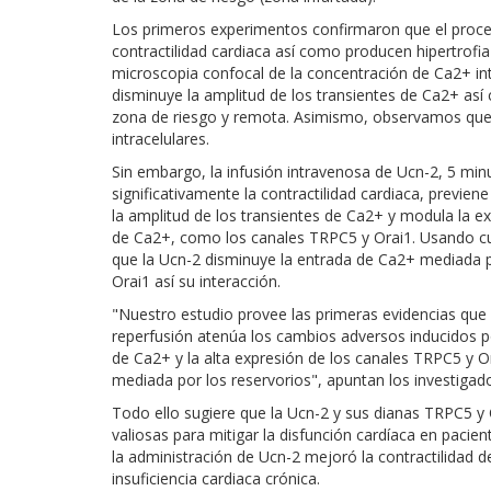
Los primeros experimentos confirmaron que el proceso
contractilidad cardiaca así como producen hipertrofia
microscopia confocal de la concentración de Ca2+ intr
disminuye la amplitud de los transientes de Ca2+ así 
zona de riesgo y remota. Asimismo, observamos que I
intracelulares.
Sin embargo, la infusión intravenosa de Ucn-2, 5 min
significativamente la contractilidad cardiaca, previene
la amplitud de los transientes de Ca2+ y modula la e
de Ca2+, como los canales TRPC5 y Orai1. Usando c
que la Ucn-2 disminuye la entrada de Ca2+ mediada p
Orai1 así su interacción.
"Nuestro estudio provee las primeras evidencias que 
reperfusión atenúa los cambios adversos inducidos po
de Ca2+ y la alta expresión de los canales TRPC5 y 
mediada por los reservorios", apuntan los investigad
Todo ello sugiere que la Ucn-2 y sus dianas TRPC5 y
valiosas para mitigar la disfunción cardíaca en paci
la administración de Ucn-2 mejoró la contractilidad 
insuficiencia cardiaca crónica.