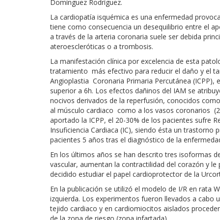
Domínguez Rodríguez.
La cardiopatía isquémica es una enfermedad provocad
tiene como consecuencia un desequilibrio entre el ap
a través de la arteria coronaria suele ser debida pri
ateroescleróticas o a trombosis.
La manifestación clínica por excelencia de esta patol
tratamiento más efectivo para reducir el daño y el t
Angioplastia Coronaria Primaria Percutánea (ICPP), 
superior a 6h. Los efectos dañinos del IAM se atrib
nocivos derivados de la reperfusión, conocidos como
al músculo cardiaco como a los vasos coronarios (2). 
aportado la ICPP, el 20-30% de los pacientes sufre 
Insuficiencia Cardiaca (IC), siendo ésta un trastorno 
pacientes 5 años tras el diagnóstico de la enfermeda
En los últimos años se han descrito tres isoformas de
vascular, aumentan la contractilidad del corazón y le 
decidido estudiar el papel cardioprotector de la Urcor
En la publicación se utilizó el modelo de I/R en rata Wi
izquierda. Los experimentos fueron llevados a cabo 
tejido cardiaco y en cardiomiocitos aislados procede
de la zona de riesgo (zona infartada).