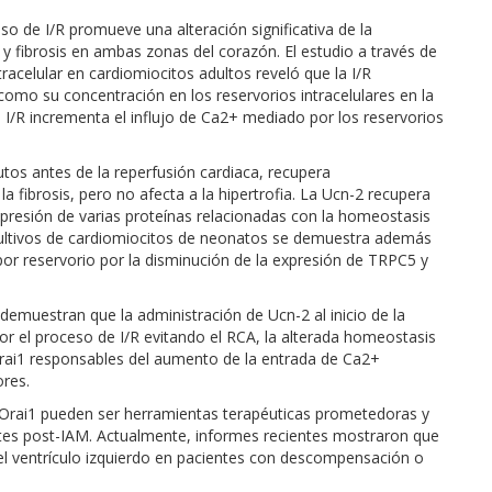
 de I/R promueve una alteración significativa de la
 y fibrosis en ambas zonas del corazón. El estudio a través de
acelular en cardiomiocitos adultos reveló que la I/R
como su concentración en los reservorios intracelulares en la
/R incrementa el influjo de Ca2+ mediado por los reservorios
utos antes de la reperfusión cardiaca, recupera
 la fibrosis, pero no afecta a la hipertrofia. La Ucn-2 recupera
xpresión de varias proteínas relacionadas con la homeostasis
ultivos de cardiomiocitos de neonatos se demuestra además
or reservorio por la disminución de la expresión de TRPC5 y
demuestran que la administración de Ucn-2 al inicio de la
r el proceso de I/R evitando el RCA, la alterada homeostasis
Orai1 responsables del aumento de la entrada de Ca2+
ores.
 Orai1 pueden ser herramientas terapéuticas prometedoras y
entes post-IAM. Actualmente, informes recientes mostraron que
del ventrículo izquierdo en pacientes con descompensación o