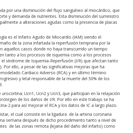
a por una disminución del flujo sanguíneo al miocárdico, que
orte y demanda de nutrientes. Esta disminución del suministro
ncipalmente a alteraciones agudas como la presencia de placas
ogía es el Infarto Agudo de Miocardio (IAM) siendo el
amaño de la zona infartada la reperfusión temprana por la
en aquellos casos donde no haya transcurrido un tiempo
uyen tanto a los procesos de isquemia como a los procesos
 el síndrome de Isquemia-Reperfusión (I/R) que afectan tanto
Por ello, a pesar de las significativas mejoras que ha
Remodelado Cardiaco Adverso (RCA) y en último término
progresivo y letal responsable de la muerte del 50% de los
d.
 urocortina; Ucn1, Ucn2 y Ucn3, que participan en la relajación
protegen de los daños de I/R. Por ello en este trabajo se ha
tina-2 para así mejorar el RCA y los datos de IC a largo plazo.
star, el cual consiste en la ligadura de la arteria coronaria
una semana después de dicho procedimiento tanto a nivel de
ntes de las zonas remota (lejana del daño del infarto) como