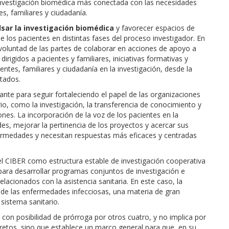
investigación biomédica más conectada con las necesidades
s, familiares y ciudadanía.
sar la investigación biomédica
y favorecer espacios de
 los pacientes en distintas fases del proceso investigador. En
oluntad de las partes de colaborar en acciones de apoyo a
irigidos a pacientes y familiares, iniciativas formativas y
entes, familiares y ciudadanía en la investigación, desde la
ltados.
nte para seguir fortaleciendo el papel de las organizaciones
io, como la investigación, la transferencia de conocimiento y
ones. La incorporación de la voz de los pacientes en la
des, mejorar la pertinencia de los proyectos y acercar sus
fermedades y necesitan respuestas más eficaces y centradas
el CIBER como estructura estable de investigación cooperativa
 para desarrollar programas conjuntos de investigación e
elacionados con la asistencia sanitaria. En este caso, la
 de las enfermedades infecciosas, una materia de gran
 sistema sanitario.
, con posibilidad de prórroga por otros cuatro, y no implica por
etos, sino que establece un marco general para que, en su