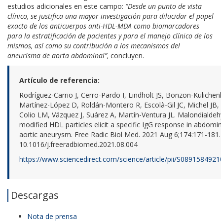
estudios adicionales en este campo:
“Desde un punto de vista
clínico, se justifica una mayor investigación para dilucidar el papel
exacto de los anticuerpos anti-HDL-MDA como biomarcadores
para la estratificación de pacientes y para el manejo clínico de los
mismos, así como su contribución a los mecanismos del
aneurisma de aorta abdominal”,
concluyen.
Artículo de referencia:
Rodríguez-Carrio J, Cerro-Pardo I, Lindholt JS, Bonzon-Kulichen
Martínez-López D, Roldán-Montero R, Escolà-Gil JC, Michel JB,
Colio LM, Vázquez J, Suárez A, Martín-Ventura JL. Malondialde
modified HDL particles elicit a specific IgG response in abdomi
aortic aneurysm. Free Radic Biol Med. 2021 Aug 6;174:171-181. 
10.1016/j.freeradbiomed.2021.08.004
https://www.sciencedirect.com/science/article/pii/S089158492
Descargas
Nota de prensa