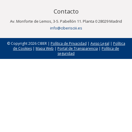
Contacto
Av. Monforte de Lemos, 3-5. Pabellón 11. Planta 0 28029 Madrid
info@ciberisciii.es
© Copyright 2026 CIBER |
Política de Privacidad
|
Aviso Legal
|
Política
de Cookies
|
Mapa Web
|
Portal de Transparencia
|
Política de
seguridad