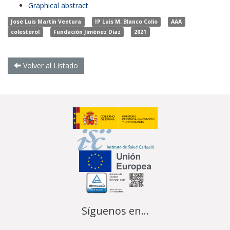
Graphical abstract
Jose Luis Martín Ventura
IP Luis M. Blanco Colio
AAA
colesterol
Fundación Jiménez Díaz
2021
Volver al Listado
Síguenos en...