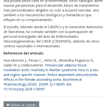
una posible pieza clave en la enfermedad. Estos hallazgos abren
nuevas perspectivas para el desarrollo futuro de tratamientos
más personalizados dirigidos no solo a la pared vascular, sino
también a los mecanismos biológicos y metabólicos que
influyen en su comportamiento.
El estudio, liderado desde el CIBERCV y la Universitat Autònoma
de Barcelona, ha contado también con la participación de
personal investigador del área de Enfermedades
Neurodegenerativas del CIBER (CIBERNED), además de otros
centros nacionales e internacionales.
Referencia del artículo:
Hua-Monclús J., Penas C., Pérez B., Almendra-Pegueros R.,
Galán M. y colaboradores.
Perivascular adipose tissue
modulates aortic reactivity in Marfan syndrome mice in a sex-
and region-specific manner: Redox-dependent anticontractile
effects in the female ascending aorta
. Biochemical
Pharmacology (2026). 250(Pt 2):118095. doi:
10.1016/j.bcp.2026.118095
Volver al Listado