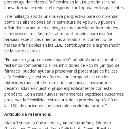
porcentaje de hélices alfa flexibles en la LDL podría ser una
nueva forma de reducir el riesgo de cardiopatía en los pacientes.
Este hallazgo aporta una nueva perspectiva para comprender
cómo las alteraciones en la estructura de ApoB100 pueden
influir directamente en el riesgo de desarrollar enfermedades
cardiovasculares. Además, abre posibilidades para diseñar
terapias específicas orientadas a modular el contenido de
hélices alfa flexibles en las LDL, contribuyendo a la prevención
de la aterosclerosis.
“En nuestro grupo de investigación”, añade Vicenta Llorente,
“estamos comparando si los inhibidores de PCSK9 [un tipo de
fármaco] pueden ayudar a preservar el porcentaje de hélices
alfa flexibles y si estos efectos son comparables con los
obtenidos mediante herramientas peptídicas innovadores
desarrolladas en nuestro grupo específicamente con este
propósito. Con estas nuevas herramientas peptídicas buscamos
preservar la flexibilidad estructural de la proteína ApoB100 en
las LDL de pacientes con hipercolesterolemia familiar."
Artículo de referencia:
Maria Teresa La Chica Lhoëst, Andrea Martínez, Eduardo
Garcia, Jany Dandurand, Anna Polishchuk, Aleyda Benitez-