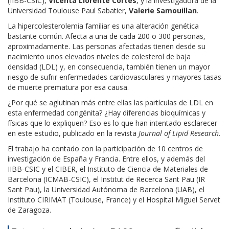
(IIBB-CSIC),
Vicenta Llorente Cortes
, y la investigadora de la
Universidad Toulouse Paul Sabatier,
Valerie Samouillan
.
La hipercolesterolemia familiar es una alteración genética
bastante común. Afecta a una de cada 200 o 300 personas,
aproximadamente. Las personas afectadas tienen desde su
nacimiento unos elevados niveles de colesterol de baja
densidad (LDL) y, en consecuencia, también tienen un mayor
riesgo de sufrir enfermedades cardiovasculares y mayores tasas
de muerte prematura por esa causa.
¿Por qué se aglutinan más entre ellas las partículas de LDL en
esta enfermedad congénita? ¿Hay diferencias bioquímicas y
físicas que lo expliquen? Eso es lo que han intentado esclarecer
en este estudio, publicado en la revista
Journal of Lipid Research.
El trabajo ha contado con la participación de 10 centros de
investigación de España y Francia. Entre ellos, y además del
IIBB-CSIC y el CIBER, el Instituto de Ciencia de Materiales de
Barcelona (ICMAB-CSIC), el Institut de Recerca Sant Pau (IR
Sant Pau), la Universidad Autónoma de Barcelona (UAB), el
Instituto CIRIMAT (Toulouse, France) y el Hospital Miguel Servet
de Zaragoza.