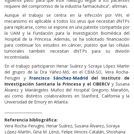
siguiente paso para que este hallazgo llegue a los pacientes
requiere del compromiso de la industria farmacéutica”, afirman.
Aunque el trabajo se centra en la infección por VIH, el
mecanismo es aplicable a todos los virus que necesitan dNTPs
para replicarse, como se expone en una patente compartida por
la UAM y la Fundación para la Investigación Biomédica del
Hospital de la Princesa. Además, se ha solicitado financiación
para continuar los estudios en cáncer, puesto que las células
tumorales también necesitan dNTPs para su división
incontrolada.
En el trabajo participaron Henar Suárez y Soraya López Martin
del grupro de la Dra Yáñez-Mó, en el CBM-SO, Vera Rocha-
Perugini y
Francisco Sánchez-Madrid
del Instituto de
Investigación Sanitaria la Princesa y el CIBERCV
y Susana
Álvarez y Mariángeles Muñoz del Hospital Gregorio Marañón,
así como distintos colaboradores en Stanford, California y la
Universidad de Emory en Atlanta.
_____________________
Referencia bibliográfica:
Vera Rocha-Perugini, Henar Suárez, Susana Álvarez, Soraya
López-Martín, Gina M. Lenzi, Felipe Vences-Catalán, Shoshana