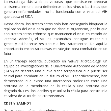
La estrategia clásica de las vacunas –que consiste en preparar
al sistema inmune para defenderse de los virus o bacterias que
generan enfermedades– no ha funcionado con el virus del VIH
que causa el SIDA.
Hasta ahora, los tratamientos solo han conseguido bloquear la
replicación del virus para que no dañe el organismo, por lo que
son tratamientos crónicos que mantienen el virus en estado de
latencia. Además, el VIH es escurridizo: consigue mutar sus
genes y así hacerse resistente a los tratamientos. De aquí la
importancia encontrar nuevas estrategias para combatirlo en un
futuro.
En un trabajo reciente, publicado en
Nature Microbiology
, un
equipo de investigadoras de la Universidad Autónoma de Madrid
(UAM) ha descrito una nueva diana terapéutica que puede ser
crucial para combatir en un futuro el VIH. Específicamente, han
demostrado que existe una interacción molecular entre una
proteína de la membrana de la célula y una proteína que
degrada dNTPs, los ladrillos que utiliza la célula para construir la
escalera de ADN de los cromosomas.
CD81 y SAMHD1
“Hace unos años descubrimos que una proteína de la