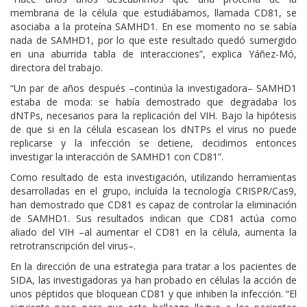
membrana de la célula que estudiábamos, llamada CD81, se
asociaba a la proteína SAMHD1. En ese momento no se sabía
nada de SAMHD1, por lo que este resultado quedó sumergido
en una aburrida tabla de interacciones”, explica Yáñez-Mó,
directora del trabajo.
“Un par de años después –continúa la investigadora– SAMHD1
estaba de moda: se había demostrado que degradaba los
dNTPs, necesarios para la replicación del VIH. Bajo la hipótesis
de que si en la célula escasean los dNTPs el virus no puede
replicarse y la infección se detiene, decidimos entonces
investigar la interacción de SAMHD1 con CD81”.
Como resultado de esta investigación, utilizando herramientas
desarrolladas en el grupo, incluída la tecnología CRISPR/Cas9,
han demostrado que CD81 es capaz de controlar la eliminación
de SAMHD1. Sus resultados indican que CD81 actúa como
aliado del VIH –al aumentar el CD81 en la célula, aumenta la
retrotranscripción del virus–.
En la dirección de una estrategia para tratar a los pacientes de
SIDA, las investigadoras ya han probado en células la acción de
unos péptidos que bloquean CD81 y que inhiben la infección. “El