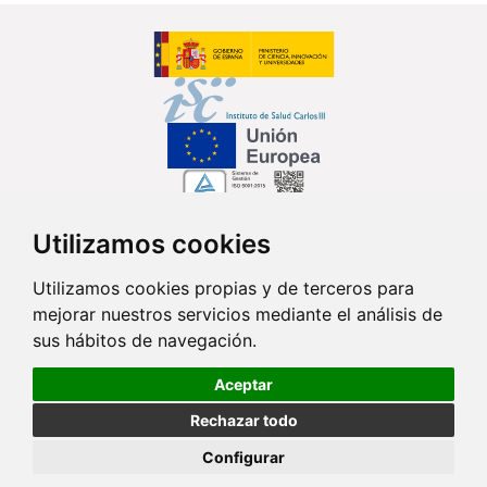
Utilizamos cookies
Síguenos en...
Utilizamos cookies propias y de terceros para
mejorar nuestros servicios mediante el análisis de
Contacto
sus hábitos de navegación.
Av. Monforte de Lemos, 3-5. Pabellón 11. Planta 0 28029 Madrid
Aceptar
info@ciberisciii.es
Rechazar todo
© Copyright 2026 CIBER |
Política de Privacidad
|
Aviso Legal
|
Política
Configurar
de Cookies
|
Mapa Web
|
Portal de Transparencia
|
Política de