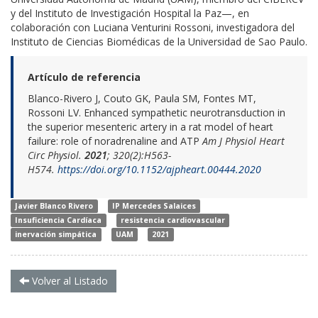
y del Instituto de Investigación Hospital la Paz—, en
colaboración con Luciana Venturini Rossoni, investigadora del
Instituto de Ciencias Biomédicas de la Universidad de Sao Paulo.
Artículo de referencia
Blanco-Rivero J, Couto GK, Paula SM, Fontes MT,
Rossoni LV. Enhanced sympathetic neurotransduction in
the superior mesenteric artery in a rat model of heart
failure: role of noradrenaline and ATP
Am J Physiol Heart
Circ Physiol.
2021
; 320(2):H563-
H574.
https://doi.org/10.1152/ajpheart.00444.2020
Javier Blanco Rivero
IP Mercedes Salaices
Insuficiencia Cardíaca
resistencia cardiovascular
inervación simpática
UAM
2021
Volver al Listado