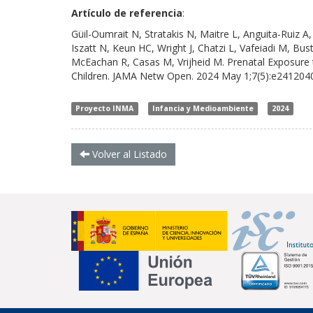
Artículo de referencia
:
Güil-Oumrait N, Stratakis N, Maitre L, Anguita-Ruiz A
Iszatt N, Keun HC, Wright J, Chatzi L, Vafeiadi M, Bu
McEachan R, Casas M, Vrijheid M. Prenatal Exposure
Children. JAMA Netw Open. 2024 May 1;7(5):e241204
Proyecto INMA
Infancia y Medioambiente
2024
Volver al Listado