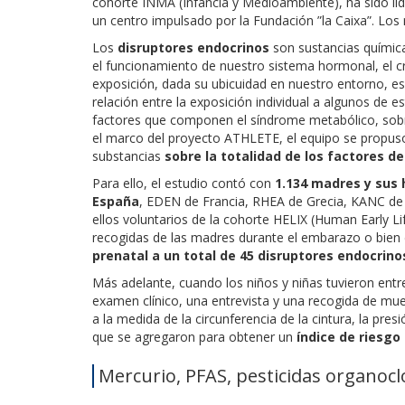
cohorte INMA (Infancia y Medioambiente), ha sido lide
un centro impulsado por la Fundación ”la Caixa”. Los
Los
disruptores endocrinos
son sustancias química
el funcionamiento de nuestro sistema hormonal, el cr
exposición, dada su ubicuidad en nuestro entorno, es 
relación entre la exposición individual a algunos de 
factores que componen el síndrome metabólico, sobre 
el marco del proyecto ATHLETE, el equipo se propu
substancias
sobre la totalidad de los factores d
Para ello, el estudio contó con
1.134 madres y sus h
España
, EDEN de Francia, RHEA de Grecia, KANC de
ellos voluntarios de la cohorte HELIX (Human Early L
recogidas de las madres durante el embarazo o bien de
prenatal a un total de 45 disruptores endocrino
Más adelante, cuando los niños y niñas tuvieron ent
examen clínico, una entrevista y una recogida de mues
a la medida de la circunferencia de la cintura, la presi
que se agregaron para obtener un
índice de riesg
Mercurio, PFAS, pesticidas organoc