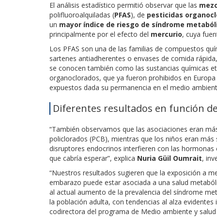
El análisis estadístico permitió observar que las
mezc
polifluoroalquiladas (
PFAS
), de
pesticidas organoc
un
mayor índice de riesgo de síndrome metaból
principalmente por el efecto del
mercurio
, cuya fuen
Los PFAS son una de las familias de compuestos quím
sartenes antiadherentes o envases de comida rápida,
se conocen también como las sustancias químicas et
organoclorados, que ya fueron prohibidos en Europa
expuestos dada su permanencia en el medio ambient
Diferentes resultados en función de
“También observamos que las asociaciones eran más f
policlorados (PCB), mientras que los niños eran más 
disruptores endocrinos interfieren con las hormonas 
que cabría esperar”, explica
Nuria Güil Oumrait
, in
“Nuestros resultados sugieren que la exposición a me
embarazo puede estar asociada a una salud metabólic
al actual aumento de la prevalencia del síndrome meta
la población adulta, con tendencias al alza evidentes
codirectora del programa de Medio ambiente y salud a 