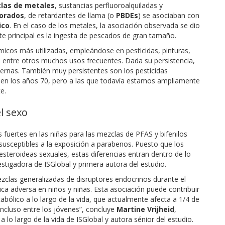
las de metales
, sustancias perfluoroalquiladas y
lorados
, de retardantes de llama (o
PBDEs
) se asociaban con
ico
. En el caso de los metales, la asociación observada se dio
te principal es la ingesta de pescados de gran tamaño.
icos más utilizadas, empleándose en pesticidas, pinturas,
 entre otros muchos usos frecuentes. Dada su persistencia,
ernas. También muy persistentes son los pesticidas
 en los años 70, pero a las que todavía estamos ampliamente
e.
l sexo
uertes en las niñas para las mezclas de PFAS y bifenilos
susceptibles a la exposición a parabenos. Puesto que los
esteroideas sexuales, estas diferencias entran dentro de lo
vestigadora de ISGlobal y primera autora del estudio.
zclas generalizadas de disruptores endocrinos durante el
a adversa en niños y niñas. Esta asociación puede contribuir
bólico a lo largo de la vida, que actualmente afecta a 1/4 de
 incluso entre los jóvenes”, concluye
Martine Vrijheid
,
lo largo de la vida de ISGlobal y autora sénior del estudio.