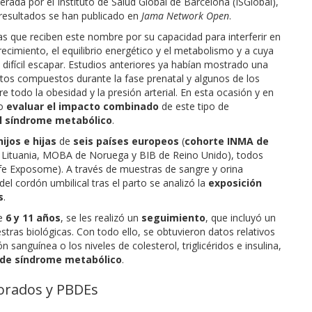
rada por el Instituto de Salud Global de Barcelona (ISGlobal),
 resultados se han publicado en
Jama Network Open
.
s que reciben este nombre por su capacidad para interferir en
ecimiento, el equilibrio energético y el metabolismo y a cuya
difícil escapar. Estudios anteriores ya habían mostrado una
estos compuestos durante la fase prenatal y algunos de los
todo la obesidad y la presión arterial. En esta ocasión y en
so
evaluar el impacto combinado
de este tipo de
el síndrome metabólico
.
ijos e hijas
de
seis países europeos
(
cohorte INMA de
 Lituania, MOBA de Noruega y BIB de Reino Unido), todos
ife Exposome). A través de muestras de sangre y orina
l cordón umbilical tras el parto se analizó la
exposición
s
.
re
6 y 11 años
, se les realizó un
seguimiento
, que incluyó un
tras biológicas. Con todo ello, se obtuvieron datos relativos
ón sanguínea o los niveles de colesterol, triglicéridos e insulina,
o de síndrome metabólico
.
lorados y PBDEs