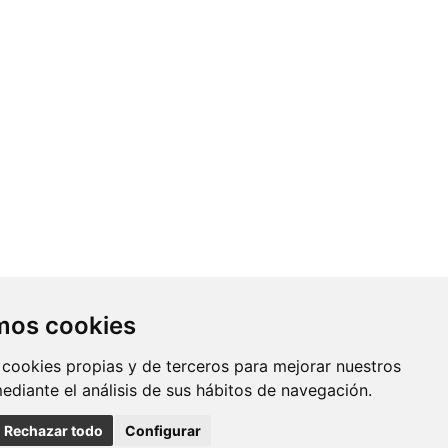
Contacto
amos cookies
Av. Monforte de Lemos, 3-5. Pabellón
 cookies propias y de terceros para mejorar nuestros
11. Planta 0 28029 Madrid
mediante el análisis de sus hábitos de navegación.
info@ciberisciii.es
Rechazar todo
Configurar