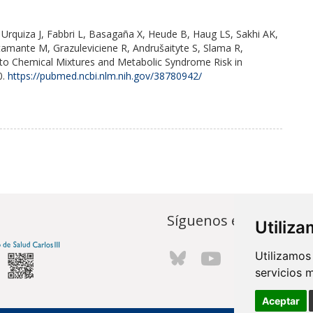
, Urquiza J, Fabbri L, Basagaña X, Heude B, Haug LS, Sakhi AK,
stamante M, Grazuleviciene R, Andrušaityte S, Slama R,
 to Chemical Mixtures and Metabolic Syndrome Risk in
0.
https://pubmed.ncbi.nlm.nih.gov/38780942/
Síguenos en...
Utiliz
Utilizamos
servicios 
Aceptar