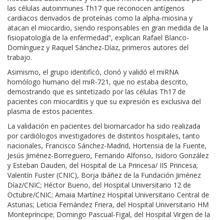
las células autoinmunes Th17 que reconocen antígenos
cardiacos derivados de proteínas como la alpha-miosina y
atacan el miocardio, siendo responsables en gran medida de la
fisiopatología de la enfermedad”, explican Rafael Blanco-
Domínguez y Raquel Sánchez-Díaz, primeros autores del
trabajo.
Asimismo, el grupo identificó, clonó y validó el miRNA
homólogo humano del miR-721, que no estaba descrito,
demostrando que es sintetizado por las células Th17 de
pacientes con miocarditis y que su expresión es exclusiva del
plasma de estos pacientes.
La validación en pacientes del biomarcador ha sido realizada
por cardiólogos investigadores de distintos hospitales, tanto
nacionales, Francisco Sánchez-Madrid, Hortensia de la Fuente,
Jesús Jiménez-Borreguero, Fernando Alfonso, Isidoro González
y Esteban Dauden, del Hospital de La Princesa/ IIS Princesa;
Valentín Fuster (CNIC), Borja Ibáñez de la Fundación Jiménez
Díaz/CNIC; Héctor Bueno, del Hospital Universitario 12 de
Octubre/CNIC; Amaia Martínez Hospital Universitario Central de
Asturias; Leticia Fernández Friera, del Hospital Universitario HM
Montepríncipe; Domingo Pascual-Figal, del Hospital Virgen de la