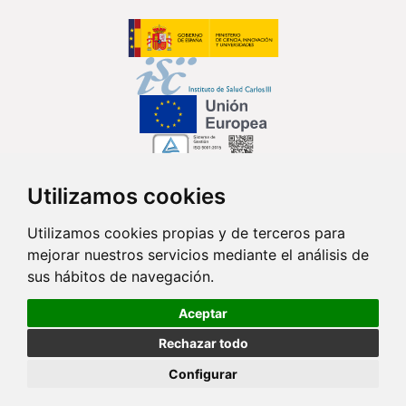
Utilizamos cookies
Síguenos en...
Utilizamos cookies propias y de terceros para
mejorar nuestros servicios mediante el análisis de
Contacto
sus hábitos de navegación.
Av. Monforte de Lemos, 3-5. Pabellón 11. Planta 0 28029 Madrid
Aceptar
info@ciberisciii.es
Rechazar todo
© Copyright 2026 CIBER |
Política de Privacidad
|
Aviso Legal
|
Política
Configurar
de Cookies
|
Mapa Web
|
Portal de Transparencia
|
Política de
seguridad