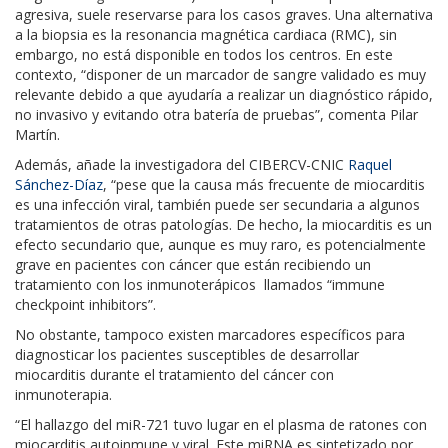
agresiva, suele reservarse para los casos graves. Una alternativa
a la biopsia es la resonancia magnética cardiaca (RMC), sin
embargo, no está disponible en todos los centros. En este
contexto, “disponer de un marcador de sangre validado es muy
relevante debido a que ayudaría a realizar un diagnóstico rápido,
no invasivo y evitando otra batería de pruebas”, comenta Pilar
Martín.
Además, añade la investigadora del CIBERCV-CNIC
Raquel
Sánchez-Díaz
, “pese que la causa más frecuente de miocarditis
es una infección viral, también puede ser secundaria a algunos
tratamientos de otras patologías. De hecho, la miocarditis es un
efecto secundario que, aunque es muy raro, es potencialmente
grave en pacientes con cáncer que están recibiendo un
tratamiento con los inmunoterápicos llamados “immune
checkpoint inhibitors”.
No obstante, tampoco existen marcadores específicos para
diagnosticar los pacientes susceptibles de desarrollar
miocarditis durante el tratamiento del cáncer con
inmunoterapia.
“El hallazgo del miR-721 tuvo lugar en el plasma de ratones con
miocarditis autoinmune y viral. Este miRNA es sintetizado por