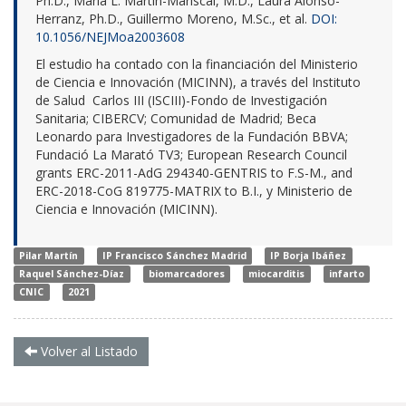
Ph.D., María L. Martín-Mariscal, M.D., Laura Alonso-
Herranz, Ph.D., Guillermo Moreno, M.Sc., et al.
DOI:
10.1056/NEJMoa2003608
El estudio ha contado con la financiación del Ministerio
de Ciencia e Innovación (MICINN), a través del Instituto
de Salud Carlos III (ISCIII)-Fondo de Investigación
Sanitaria; CIBERCV; Comunidad de Madrid; Beca
Leonardo para Investigadores de la Fundación BBVA;
Fundació La Marató TV3; European Research Council
grants ERC-2011-AdG 294340-GENTRIS to F.S-M., and
ERC-2018-CoG 819775-MATRIX to B.I., y Ministerio de
Ciencia e Innovación (MICINN).
Pilar Martín
IP Francisco Sánchez Madrid
IP Borja Ibáñez
Raquel Sánchez-Díaz
biomarcadores
miocarditis
infarto
CNIC
2021
Volver al Listado