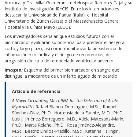
Arrixaca, y Dra. Villar Guimerans, del Hospital Ramón y Cajal y su
Instituto de Investigación IRYCIS. Entre los internacionales
destacan la Universidad de Padua (Italia), el Hospital
Universitario de Zürich (Suiza) o el Massachusetts General
Hospital y la Clínica Mayo (EEUU).
Los investigadores señalan que estudios futuros con el
biomarcador evaluarán su potencial para predecir el riesgo a
corto y largo plazo, así como monitorizar la persistencia de
inflamación miocárdica y el riesgo de recurrencias, de
progresión clínica o de remodelado ventricular adverso.
Imagen
:
Esquema del primer biomarcador en sangre que
distingue la miocarditis de un infarto agudo de miocardio
Artículo de referencia
A Novel Circulating MicroRNA for the Detection of Acute
Myocarditis
Rafael Blanco-Domínguez, M.Sc., Raquel
Sánchez-Díaz, Ph.D., Hortensia de la Fuente, M.D., Ph.D.,
Luis J. Jiménez-Borreguero, M.D., Adela Matesanz-Marín,
Ph.D., Marta Relaño, Ph.D., Rosa Jiménez-Alejandre,
M.Sc., Beatriz Linillos-Pradillo, M.Sc., Katerina Tsilingiri,