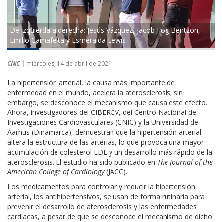
De izquierda a derecha: Jesús Vázquez, Jacob Fog Bentzon,
Emilio Camafeita y Esmeralda Lewis
CNIC |
miércoles, 14 de abril de 2021
La hipertensión arterial, la causa más importante de
enfermedad en el mundo, acelera la aterosclerosis; sin
embargo, se desconoce el mecanismo que causa este efecto.
Ahora, investigadores del CIBERCV, del Centro Nacional de
Investigaciones Cardiovasculares (CNIC) y la Universidad de
Aarhus (Dinamarca), demuestran que la hipertensión arterial
altera la estructura de las arterias, lo que provoca una mayor
acumulación de colesterol LDL y un desarrollo más rápido de la
aterosclerosis. El estudio ha sido publicado en
The Journal of the
American College of Cardiology
(JACC).
Los medicamentos para controlar y reducir la hipertensión
arterial, los antihipertensivos, se usan de forma rutinaria para
prevenir el desarrollo de aterosclerosis y las enfermedades
cardíacas, a pesar de que se desconoce el mecanismo de dicho