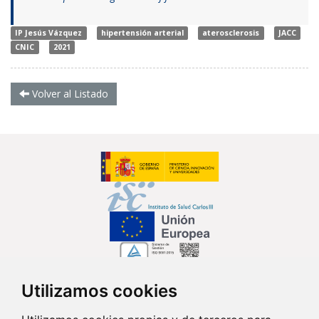
IP Jesús Vázquez
hipertensión arterial
aterosclerosis
JACC
CNIC
2021
Volver al Listado
Utilizamos cookies
Síguenos en...