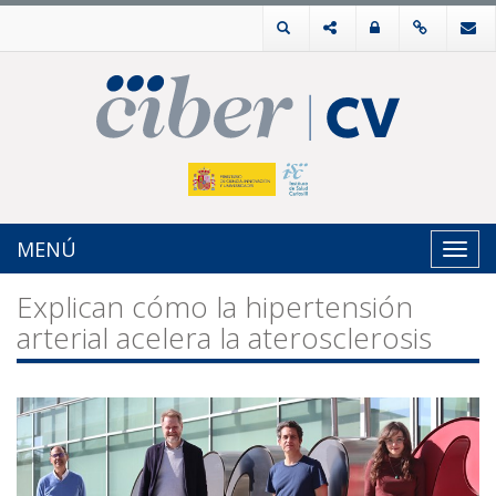
MENÚ
Toggl
navig
Explican cómo la hipertensión
arterial acelera la aterosclerosis