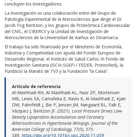
concluyen los investigadores.
La investigación es una colaboración entre del Grupo de
Patología Experimental de la Aterosclerosis que dirige el Dr.
Jacob Fog Bentzon, y los grupos de Proteómica Cardiovascular
del CNIC, el CIBERCV y la Unidad de Investigación de
Aterosclerosis de la Universidad de Aarhus en Dinamarca.
El trabajo ha sido financiado por el Ministerio de Economía,
Industria y Competividad con ayuda del Fondo Europeo de
Desarrollo Regional, el Instituto de Salud Carlos III-Fondo de
Investigación Sanitaria (ISCIII-SGEFI / FEDER, ProteoRed), la
Fundació la Marató de TV3 y la Fundación “la Caixa”.
Artículo de referencia
Al-Mashhadi RH, Al-Mashhadi AL, Nasr ZP, Mortensen
MB, Lewis EA, Camafeita E, Ravlo K, Al-Mashhadi Z, Kjær
DW, Palmfeldt J, Bie P, Jensen JM, Nørgaard BL, Falk E,
Vázquez J, Bentzon JF.
(2021). Local Pressure Drives Low-
Density Lipoprotein Accumulation and Coronary
Atherosclerosis in Hypertensive Minipigs. Journal of the
American College of Cardiology, 77(5), 575-
589.
https://doi.org/10.1016/j.jacc.2020.11.059