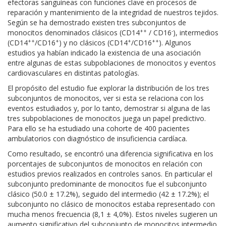
efectoras sanguíneas con funciones clave en procesos de
reparación y mantenimiento de la integridad de nuestros tejidos.
Según se ha demostrado existen tres subconjuntos de
++
-
monocitos denominados clásicos (CD14
/ CD16
), intermedios
++
+
+
++
(CD14
/CD16
) y no clásicos (CD14
/CD16
). Algunos
estudios ya habían indicado la existencia de una asociación
entre algunas de estas subpoblaciones de monocitos y eventos
cardiovasculares en distintas patologías.
El propósito del estudio fue explorar la distribución de los tres
subconjuntos de monocitos, ver si esta se relaciona con los
eventos estudiados y, por lo tanto, demostrar si alguna de las
tres subpoblaciones de monocitos juega un papel predictivo.
Para ello se ha estudiado una cohorte de 400 pacientes
ambulatorios con diagnóstico de insuficiencia cardíaca.
Como resultado, se encontró una diferencia significativa en los
porcentajes de subconjuntos de monocitos en relación con
estudios previos realizados en controles sanos. En particular el
subconjunto predominante de monocitos fue el subconjunto
clásico (50.0 ± 17.2%), seguido del intermedio (42 ± 17.2%); el
subconjunto no clásico de monocitos estaba representado con
mucha menos frecuencia (8,1 ± 4,0%). Estos niveles sugieren un
aumento significativo del subconjunto de monocitos intermedio