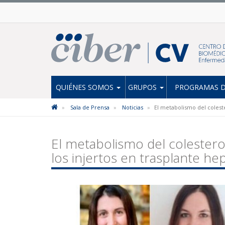
QUIÉNES SOMOS
GRUPOS
PROGRAMAS D
Sala de Prensa
Noticias
El metabolismo del coleste
El metabolismo del colesterol
los injertos en trasplante he