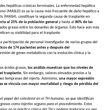
dades hepáticas crónicas terminales. La enfermedad hepática
ismo (MASLD) es ya la causa más frecuente de daño hepático a
tis (MASH), constituye la segunda causa de trasplante en
ecta al 25% de la población general
y hasta al
80% de las
ados grasos entre los donantes de órganos. Esto hace aún más
ticen su viabilidad para el trasplante.
a participación de personal investigador de varios grupos del
ticos de 174 pacientes antes y después del
xpresión de genes metabólicos con la evolución clínica y la
los ácidos grasos,
los análisis muestran que los niveles de
el trasplante.
Sin embargo, valores elevados previos a la
nes tempranas del injerto. Asimismo,
una mayor expresión
as se vincula con mayor mortalidad y riesgo de pérdida del
.
el papel del colesterol en el TH humano, ya que identifican
 grasos como injertos seguros para el procedimiento. Estos
rios en la práctica clínica del TH y podrían traducirse en una