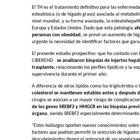
El TH es el tratamiento definitivo para las enferme
esteatósica (o de hígado graso) asociada al metabol
nivel mundial, y su forma avanzada, la esteatohepati
Europa y Estados Unidos. Dado que esta patología
af
personas con obesidad
, se prevé un aumento de híg
urgente la necesidad de identificar factores que garan
El presente estudio prospectivo -que
ha contado con l
CIBEREHD-
se analizaron biopsias de injertos hepá
trasplante,
relacionando los perfiles lipídicos y la e
supervivencia durante el primer año.
A diferencia de otros lípidos como los triglicéridos o 
colesterol se mantienen estables antes y después d
cirugía se asocian a un mayor riesgo de complicacio
de los genes SREBF2 y HMGCR en las biopsias previ
órgano
, siendo SREBF2 especialmente determinante
"Estos hallazgos aportan nuevos conocimientos sobre 
factores que podrían permitir la selección de hígados
descubrimientos tienen el potencial de ser revoluciona