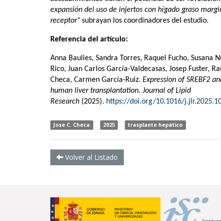
expansión del uso de injertos con hígado graso margi
receptor"
subrayan los coordinadores del estudio.
Referencia del artículo:
Anna Baulies, Sandra Torres, Raquel Fucho, Susana Nú
Rico, Juan Carlos García-Valdecasas, Josep Fuster, R
Checa
, Carmen García-Ruiz.
Expression of SREBF2 and
human liver transplantation
.
Journal of Lipid
Research
(2025).
https://doi.org/10.1016/j.jlr.2025.
Jose C. Checa
2025
trasplante hepático
Volver al Listado