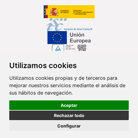
Utilizamos cookies
Síguenos en...
Utilizamos cookies propias y de terceros para
mejorar nuestros servicios mediante el análisis de
Contacto
sus hábitos de navegación.
Av. Monforte de Lemos, 3-5. Pabellón 11. Planta 0 28029 Madrid
Aceptar
info@ciberisciii.es
Rechazar todo
© Copyright 2026 CIBER |
Política de Privacidad
|
Aviso Legal
|
Política
Configurar
de Cookies
|
Mapa Web
|
Portal de Transparencia
|
Política de
seguridad