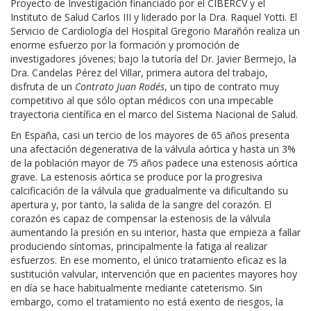
Proyecto de Investigación financiado por el CIBERCV y el
Instituto de Salud Carlos III y liderado por la Dra. Raquel Yotti. El
Servicio de Cardiología del Hospital Gregorio Marañón realiza un
enorme esfuerzo por la formación y promoción de
investigadores jóvenes; bajo la tutoría del Dr. Javier Bermejo, la
Dra. Candelas Pérez del Villar, primera autora del trabajo,
disfruta de un
Contrato Juan Rodés
, un tipo de contrato muy
competitivo al que sólo optan médicos con una impecable
trayectoria científica en el marco del Sistema Nacional de Salud.
En España, casi un tercio de los mayores de 65 años presenta
una afectación degenerativa de la válvula aórtica y hasta un 3%
de la población mayor de 75 años padece una estenosis aórtica
grave. La estenosis aórtica se produce por la progresiva
calcificación de la válvula que gradualmente va dificultando su
apertura y, por tanto, la salida de la sangre del corazón. El
corazón es capaz de compensar la estenosis de la válvula
aumentando la presión en su interior, hasta que empieza a fallar
produciendo síntomas, principalmente la fatiga al realizar
esfuerzos. En ese momento, el único tratamiento eficaz es la
sustitución valvular, intervención que en pacientes mayores hoy
en día se hace habitualmente mediante cateterismo. Sin
embargo, como el tratamiento no está exento de riesgos, la