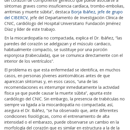
del corazón de componente genético que puede asociarse a
síntomas graves como insuficiencia cardíaca, trombo-embolias,
arritmias y muerte súbita”, destaca
Borja Ibáñez, jefe de grupo
del CIBERCV,
jefe del Departamento de Investigación Clínica de
CNIC, cardiólogo del Hospital Universitario Fundación Jiménez
Díaz y líder de este trabajo.
En la miocardiopatía no compactada, explica el Dr. Ibáñez, “las
paredes del corazón se adelgazan y el músculo cardiaco,
habitualmente compacto, se sustituye por una porción
esponjosa (trabeculada), que se comunica directamente con el
interior de los ventrículos”.
El problema es que esta enfermedad se identifica, en muchos
casos, en personas jóvenes asintomáticas antes de que
aparezcan síntomas y, en esos casos, “una de las
recomendaciones es interrumpir inmediatamente la actividad
física ya que puede causar la muerte súbita”, apunta este
cardiólogo del CNIC. Sin embargo, la presencia de trabéculas no
siempre va ligada a la miocardiopatía no compactada; así,
asegura el Dr. Ibáñez, “se ha observado que, ante diferentes
condiciones fisiológicas, como el entrenamiento de alta
intensidad o el embarazo, puede observarse un cambio en la
morfología del corazón que es similar en estructura a la de la