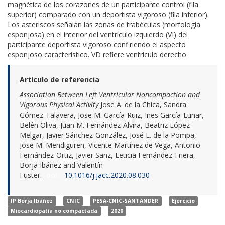
magnética de los corazones de un participante control (fila
superior) comparado con un deportista vigoroso (fila inferior).
Los asteriscos señalan las zonas de trabéculas (morfología
esponjosa) en el interior del ventrículo izquierdo (VI) del
participante deportista vigoroso confiriendo el aspecto
esponjoso característico. VD refiere ventrículo derecho.
Artículo de referencia
Association Between Left Ventricular Noncompaction and
Vigorous Physical Activity
Jose A. de la Chica, Sandra
Gómez-Talavera, Jose M. García-Ruiz, Ines García-Lunar,
Belén Oliva, Juan M. Fernández-Alvira, Beatriz López-
Melgar, Javier Sánchez-González, José L. de la Pompa,
Jose M. Mendiguren, Vicente Martínez de Vega, Antonio
Fernández-Ortiz, Javier Sanz, Leticia Fernández-Friera,
Borja Ibáñez and Valentín
Fuster.
10.1016/j.jacc.2020.08.030
DOI:
IP Borja Ibáñez
CNIC
PESA-CNIC-SANTANDER
Ejercicio
Miocardiopatía no compactada
2020