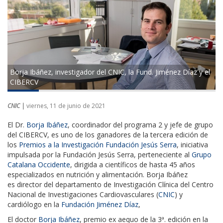
Borja Ibáñez, investigador del CNIC, la Fund. Jiménez Díaz y el
CIBERCV
CNIC |
viernes, 11 de junio de 2021
El Dr.
Borja Ibáñez
, coordinador del programa 2 y jefe de grupo
del CIBERCV, es uno de los ganadores de la tercera edición de
los
Premios a la Investigación Fundación Jesús Serra
, iniciativa
impulsada por la Fundación Jesús Serra, perteneciente al
Grupo
Catalana Occidente
, dirigida a científicos de hasta 45 años
especializados en nutrición y alimentación. Borja Ibáñez
es director del departamento de Investigación Clínica del Centro
Nacional de Investigaciones Cardiovasculares (
CNIC
) y
cardiólogo en la
Fundación Jiménez Díaz
,
El doctor
Borja Ibáñez
, premio ex aequo de la 3ª. edición en la