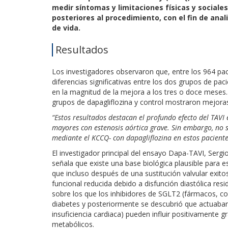
medir síntomas y limitaciones físicas y sociales
posteriores al procedimiento, con el fin de anali
de vida.
Resultados
Los investigadores observaron que, entre los 964 pac
diferencias significativas entre los dos grupos de pac
en la magnitud de la mejora a los tres o doce meses.
grupos de dapagliflozina y control mostraron mejoras 
“Estos resultados destacan el profundo efecto del TAVI e
mayores con estenosis aórtica grave. Sin embargo, no 
mediante el KCCQ- con dapagliflozina en estos paciente
El investigador principal del ensayo Dapa-TAVI, Sergi
señala que existe una base biológica plausible para e
que incluso después de una sustitución valvular exi
funcional reducida debido a disfunción diastólica res
sobre los que los inhibidores de SGLT2 (fármacos, com
diabetes y posteriormente se descubrió que actuaban 
insuficiencia cardiaca) pueden influir positivamente gr
metabólicos.