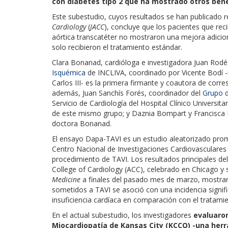
con diabetes tipo 2 que ha mostrado otros bene
Este subestudio, cuyos resultados se han publicado
Cardiology
(
JACC
), concluye que los pacientes que rec
aórtica transcatéter no mostraron una mejora adicio
solo recibieron el tratamiento estándar.
Clara Bonanad, cardióloga e investigadora Juan Rodé
Isquémica
de INCLIVA, coordinado por Vicente Bodí -i
Carlos III- es la primera firmante y coautora de corres
además, Juan Sanchís Forés, coordinador del
Grupo d
Servicio de Cardiología del Hospital Clínico Universita
de este mismo grupo; y Daznia Bompart y Francisca 
doctora Bonanad.
El ensayo Dapa-TAVI es un estudio aleatorizado prom
Centro Nacional de Investigaciones Cardiovasculares (
procedimiento de TAVI. Los resultados principales del
College of Cardiology (ACC), celebrado en Chicago y
Medicine
a finales del pasado mes de marzo, mostraro
sometidos a TAVI se asoció con una incidencia sign
insuficiencia cardíaca en comparación con el tratami
En el actual subestudio, los investigadores
evaluaron
Miocardiopatía de Kansas City (KCCQ) -una her