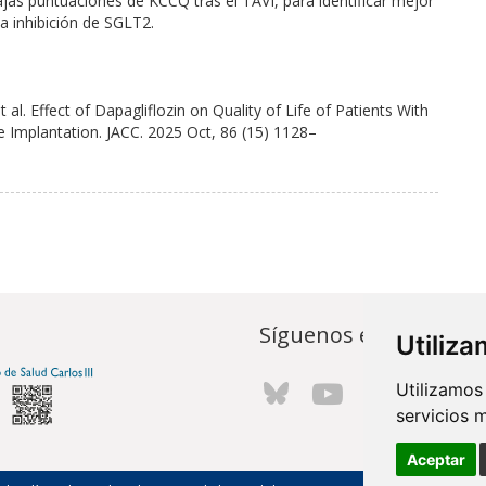
jas puntuaciones de KCCQ tras el TAVI, para identificar mejor
a inhibición de SGLT2.
al. Effect of Dapagliflozin on Quality of Life of Patients With
e Implantation. JACC. 2025 Oct, 86 (15) 1128–
Síguenos en...
Utiliz
Utilizamos
servicios 
Aceptar