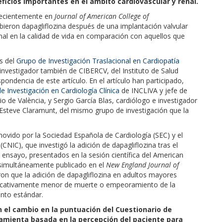
ficios importantes en el ámbito cardiovascular y renal.
 recientemente en
Journal of American College of
ibieron dapagliflozina después de una implantación valvular
nal en la calidad de vida en comparación con aquellos que
s del
Grupo de Investigación Traslacional en Cardiopatía
nvestigador también de CIBERCV, del Instituto de Salud
pondencia de este artículo. En el artículo han participado,
e Investigación en Cardiología Clínica
de INCLIVA y jefe de
rio de València, y Sergio García Blas, cardiólogo e investigador
Esteve Claramunt, del mismo grupo de investigación que la
ovido por la Sociedad Española de Cardiología (SEC) y el
CNIC), que investigó la adición de dapagliflozina tras el
 ensayo, presentados en la sesión científica del American
 simultáneamente publicado en el
New England Journal of
n que la adición de dapagliflozina en adultos mayores
ificativamente menor de muerte o empeoramiento de la
ento estándar.
 el cambio en la puntuación del Cuestionario de
ramienta basada en la percepción del paciente para