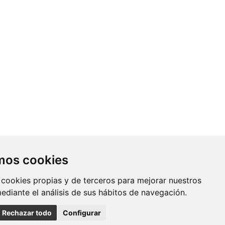
Contacto
amos cookies
Av. Monforte de Lemos, 3-5. Pabellón
 cookies propias y de terceros para mejorar nuestros
11. Planta 0 28029 Madrid
mediante el análisis de sus hábitos de navegación.
info@ciberisciii.es
Rechazar todo
Configurar