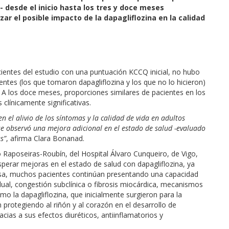
- desde el inicio hasta los tres y doce meses
zar el posible impacto de la dapagliflozina en la calidad
ientes del estudio con una puntuación KCCQ inicial, no hubo
ientes (los que tomaron dapagliflozina y los que no lo hicieron)
 A los doce meses, proporciones similares de pacientes en los
clínicamente significativas.
n el alivio de los síntomas y la calidad de vida en adultos
se observó una mejora adicional en el estado de salud -evaluado
s”
, afirma Clara Bonanad.
o Raposeiras-Roubín, del Hospital Álvaro Cunqueiro, de Vigo,
sperar mejoras en el estado de salud con dapagliflozina, ya
tosa, muchos pacientes continúan presentando una capacidad
idual, congestión subclínica o fibrosis miocárdica, mecanismos
o la dapagliflozina, que inicialmente surgieron para la
protegiendo al riñón y al corazón en el desarrollo de
acias a sus efectos diuréticos, antiinflamatorios y