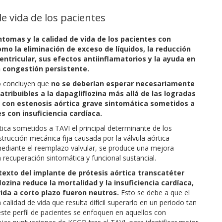
de vida de los pacientes
tomas y la calidad de vida de los pacientes con
mo la eliminación de exceso de líquidos, la reducción
ventricular, sus efectos antiinflamatorios y la ayuda en
 congestión persistente.
o concluyen que
no se deberían esperar necesariamente
atribuibles a la dapagliflozina más allá de las logradas
es con estenosis aórtica grave sintomática sometidos a
s con insuficiencia cardíaca.
tica sometidos a TAVI el principal determinante de los
strucción mecánica fija causada por la válvula aórtica
 mediante el reemplazo valvular, se produce una mejora
ecuperación sintomática y funcional sustancial.
texto del implante de prótesis aórtica transcatéter
ozina reduce la mortalidad y la insuficiencia cardíaca,
vida a corto plazo fueron neutros.
Esto se debe a que el
alidad de vida que resulta difícil superarlo en un periodo tan
este perfil de pacientes se enfoquen en aquellos con