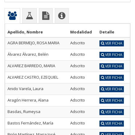
Apellido, Nombre
Modalidad
Detalle
AGRA BERMEJO, ROSA MARIA
Adscrito
VER FICHA
Álvarez Álvarez, Belén
Adscrito
VER FICHA
ALVAREZ BARREDO, MARIA
Adscrito
VER FICHA
ALVAREZ CASTRO, EZEQUIEL
Adscrito
VER FICHA
Anido Varela, Laura
Adscrito
VER FICHA
Aragón Herrera, Alana
Adscrito
VER FICHA
Basdas, Rumeysa
Adscrito
VER FICHA
Bastos Fernández, María
Adscrito
VER FICHA
Brión Martínez, Maria José
Adscrito
VER FICHA