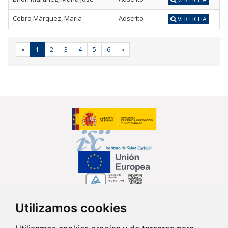
Cebro Márquez, Maria
Adscrito
VER FICHA
«
1
2
3
4
5
6
»
Utilizamos cookies
Síguenos en...