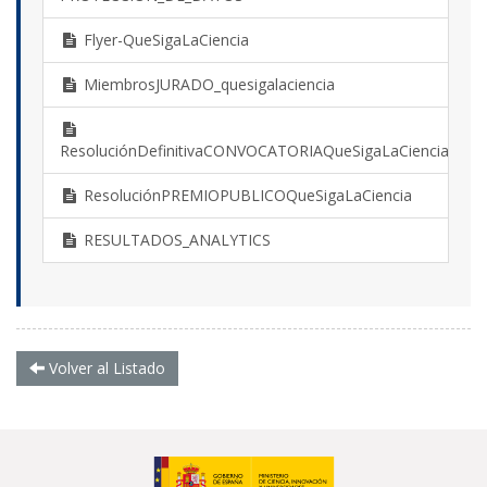
Flyer-QueSigaLaCiencia
MiembrosJURADO_quesigalaciencia
ResoluciónDefinitivaCONVOCATORIAQueSigaLaCiencia
ResoluciónPREMIOPUBLICOQueSigaLaCiencia
RESULTADOS_ANALYTICS
Volver al Listado